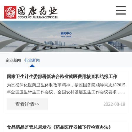
爱游戏ayx官方网页,爱游
关于我们
新闻中心
产品中心
加入我们
国康讲堂
首页
戏（中国）
企业新闻
行业新闻
国家卫生计生委部署新农合跨省就医费用核查和结报工作
为贯彻深化医药卫生体制改革精神，按照国务院领导同志和2015
年全国卫生计生工作会议、全国农村基层卫生工作会议要求，推
动落实国家卫生计生委、财政部《关于做好新型农村合作医疗跨
查看详情>>
2022-08-19
省就医费用核查和结报工作的指导意见》。
食品药品监管总局发布《药品医疗器械飞行检查办法》