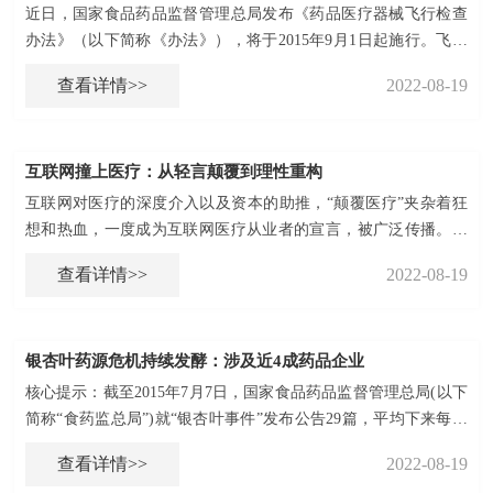
近日，国家食品药品监督管理总局发布《药品医疗器械飞行检查
办法》（以下简称《办法》），将于2015年9月1日起施行。飞行
检查是食品药品监管部门针对行政相对人开展的不预先告知的监
查看详情>>
2022-08-19
督检查，具有突击性、独立性、高效性等特点。
互联网撞上医疗：从轻言颠覆到理性重构
互联网对医疗的深度介入以及资本的助推，“颠覆医疗”夹杂着狂
想和热血，一度成为互联网医疗从业者的宣言，被广泛传播。但
是医疗毕竟不同于其他行业，其本身的质量和患者安全才是核
查看详情>>
2022-08-19
心，难被外力轻易“颠覆”。
银杏叶药源危机持续发酵：涉及近4成药品企业
核心提示：截至2015年7月7日，国家食品药品监督管理总局(以下
简称“食药监总局”)就“银杏叶事件”发布公告29篇，平均下来每两
天就有动态更新，最多的一天内发布了4次公告。
查看详情>>
2022-08-19